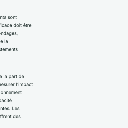
ents sont
icace doit être
sondages,
e la
ustements
e la part de
mesurer l’impact
itionnement
pacité
ntes. Les
ffrent des