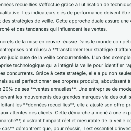
nnées recueillies s’effectue grâce à l’utilisation de technique
qualitative. Les indicateurs clés de performance doivent être
t des stratégies de veille. Cette approche duale assure un
ché et des tendances qui influencent les ventes.
crets de la mise en œuvre réussie Dans le monde compétiti
treprises ont réussi à **transformer leur stratégie d'affai
e judicieuse de la veille concurrentielle. L'un des exemple
eprise technologique qui a intégré la veille pour identifier r
es concurrents. Grâce à cette stratégie, elle a pu non seule
ais aussi perfectionner ses propres produits, aboutissant à
 20% de ses **ventes annuelles**. Une entreprise de mod
ervant les mouvements des grandes marques via des outils 
oitant les **données recueillies**, elle a ajusté son offre p
aux attentes des clients. Cette démarche a mené à une exp
marché**, illustrant l'impact réel et mesurable de la veille co
cas** démontrent que, pour réussir, il est essentiel d'inves