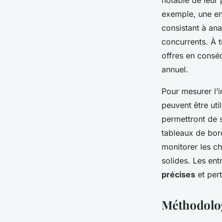
exemple, une ent
consistant à ana
concurrents. À t
offres en consé
annuel.
Pour mesurer l’i
peuvent être uti
permettront de s
tableaux de bor
monitorer les c
solides. Les ent
précises
et pert
Méthodolog