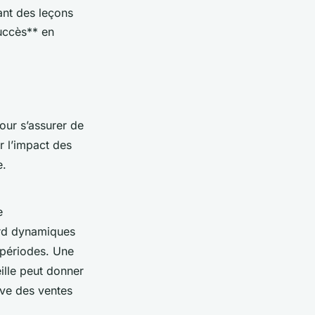
ant des leçons
uccès** en
our s’assurer de
r l’impact des
e.
e
ord dynamiques
s périodes. Une
ille peut donner
ive des ventes