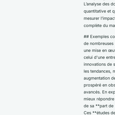
L’analyse des do
quantitative et 
mesurer l’impac
complète du mar
## Exemples con
de nombreuses en
une mise en œuvr
celui d'une entr
innovations de s
les tendances, m
augmentation de
prospéré en obs
avancés. En expl
mieux répondre 
de sa **part de 
Ces **études de 