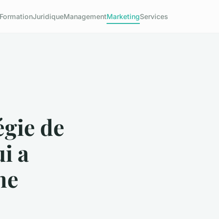
Formation
Juridique
Management
Marketing
Services
égie de
i a
ne