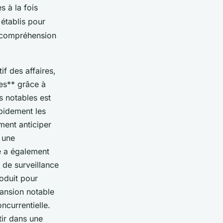
s à la fois
 établis pour
e compréhension
f des affaires,
res** grâce à
s notables est
apidement les
ment anticiper
 une
e a également
de surveillance
roduit pour
ansion notable
ncurrentielle.
tir dans une