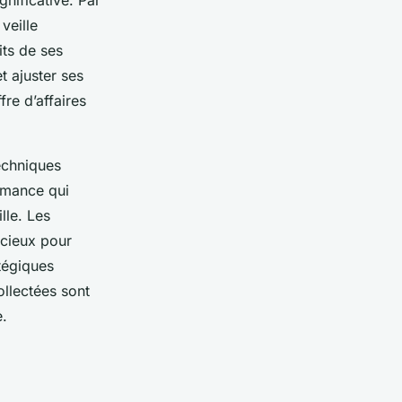
veille
its de ses
t ajuster ses
re d’affaires
techniques
ormance qui
lle. Les
écieux pour
tégiques
ollectées sont
e.