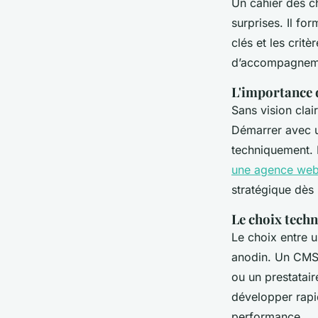
Un cahier des ch
surprises. Il fo
clés et les crit
d’accompagnemen
L'importance 
Sans vision clai
Démarrer avec un
techniquement. 
une agence web
stratégique dès 
Le choix techn
Le choix entre
anodin. Un CMS p
ou un prestatair
développer rapid
performance.