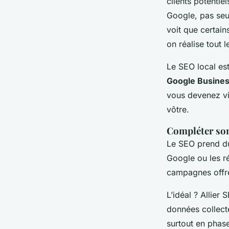
clients potenti
Google, pas seul
voit que certain
on réalise tout 
Le SEO local es
Google Busine
vous devenez v
vôtre.
Compléter son
Le SEO prend du
Google ou les r
campagnes offre
L’idéal ? Allie
données collecté
surtout en phas