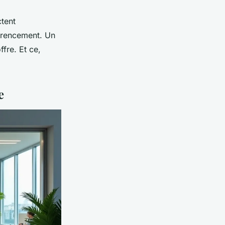
ctent
férencement. Un
ffre. Et ce,
.
e