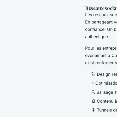
Réseaux socia
Les réseaux soc
En partageant vo
confiance. Un b
authentique.
Pour les entrep
événement à Cane
c’est renforcer 
🚀 Design re
⚡ Optimisati
🔍 Balisage 
📄 Contenu à
🎯 Tunnels d