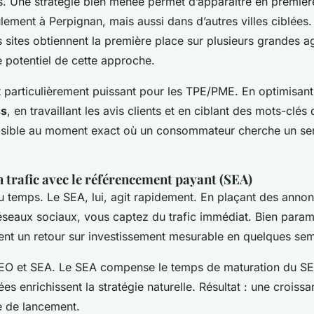
els. Une stratégie bien menée permet d’apparaître en premiè
ement à Perpignan, mais aussi dans d’autres villes ciblées
s sites obtiennent la première place sur plusieurs grandes 
le potentiel de cette approche.
t particulièrement puissant pour les TPE/PME. En optimisan
ss
, en travaillant les avis clients et en ciblant des mots-clés
isible au moment exact où un consommateur cherche un se
 trafic avec le référencement payant (SEA)
 temps. Le SEA, lui, agit rapidement. En plaçant des annon
éseaux sociaux, vous captez du trafic immédiat. Bien param
nt un retour sur investissement mesurable en quelques sem
r SEO et SEA. Le SEA compense le temps de maturation du SEO
es enrichissent la stratégie naturelle. Résultat : une croissa
e de lancement.