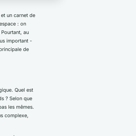
 et un carnet de
espace : on
 Pourtant, au
lus important -
 principale de
gique. Quel est
ads ? Selon que
 pas les mêmes.
lus complexe,