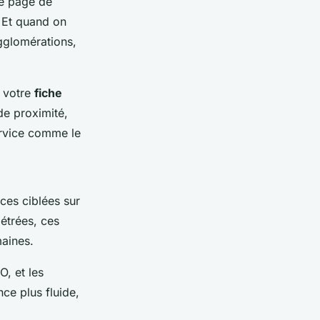
re page de
. Et quand on
agglomérations,
t votre
fiche
 de proximité,
rvice comme le
ces ciblées sur
étrées, ces
aines.
, et les
nce plus fluide,