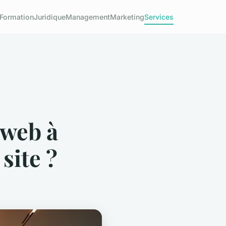
Formation
Juridique
Management
Marketing
Services
 web à
site ?