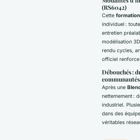
Modalités d’in
(RS6042)
Cette
formation
individuel : tou
entretien préala
modélisation 3D
rendu cycles, a
officiel renforc
Débouchés : du
communautés 
Après une
Blend
nettemement : d
industriel. Plus
dans des équipe
véritables résea