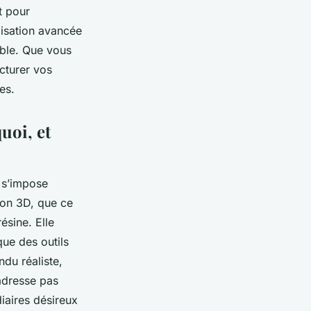
t pour
lisation avancée
ible. Que vous
cturer vos
es.
uoi, et
s’impose
ion 3D, que ce
ésine. Elle
que des outils
du réaliste,
’adresse pas
iaires désireux