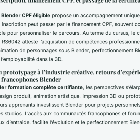
scription, financement CPF, et passage de la certifi
 Blender CPF éligible
propose un accompagnement unique, 
te inscription peut passer par le financement CPF, souvent 
ble pour personnaliser le parcours. Au terme du cursus, le ce
 RS6042 atteste l’acquisition de compétences professionnell
nimation de personnages sous Blender, perfectionnement Bl
e l’employabilité dans la 3D.
 prototypage à l’industrie créative, retours d’expéri
francophones Blender
er formation complète certifiante
, les perspectives s’élar
esign produit, animation artistique, impression 3D ou prot
ieurs apprenants investissent Blender pour projets personnels
s studios. L’accès aux communautés francophones et forum
ux d’entraide, facilite l’évolution et le perfectionnement Blen