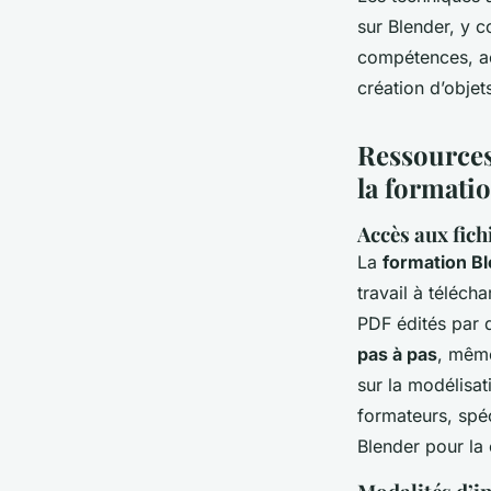
sur Blender, y c
compétences, ac
création d’objet
Ressources
la formati
Accès aux fich
La
formation Bl
travail à téléch
PDF édités par d
pas à pas
, même
sur la modélisat
formateurs, spé
Blender pour la 