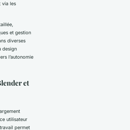
 via les
illée,
ques et gestion
ans diverses
u design
vers l’autonomie
Blender et
hargement
ce utilisateur
travail permet