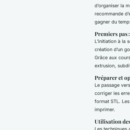
d’organiser la m
recommande d’ex
gagner du temps
Premiers pas :
L’initiation à l
création d’un go
Grâce aux cours 
extrusion, subdi
Préparer et o
Le passage vers
corriger les err
format STL. Les 
imprimer.
Utilisation de
Les techniques a