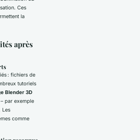
isation. Ces
mettent la
ités après
rts
és : fichiers de
mbreux tutoriels
ge Blender 3D
 – par exemple
. Les
 thèmes comme