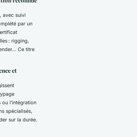
cation reconnue
avec suivi
complété par un
rtificat
es : rigging,
ender… Ce titre
ence et
gissent
otypage
 ou l’intégration
s spécialisés,
der sur la durée.