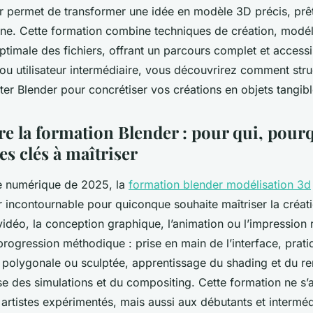
er permet de transformer une idée en modèle 3D précis, prê
sine. Cette formation combine techniques de création, modé
ptimale des fichiers, offrant un parcours complet et access
ou utilisateur intermédiaire, vous découvrirez comment stru
iter Blender pour concrétiser vos créations en objets tangibl
 la formation Blender : pour qui, pourq
s clés à maîtriser
e numérique de 2025, la
formation blender modélisation 3d
 incontournable pour quiconque souhaite maîtriser la créat
 vidéo, la conception graphique, l’animation ou l’impression r
rogression méthodique : prise en main de l’interface, prati
 polygonale ou sculptée, apprentissage du shading et du ren
ise des simulations et du compositing. Cette formation ne s
artistes expérimentés, mais aussi aux débutants et interméd