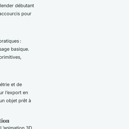
Blender débutant
accourcis pour
pratiques :
isage basique.
primitives,
trie et de
ur l’export en
un objet prêt à
tion
 L’animation 3D