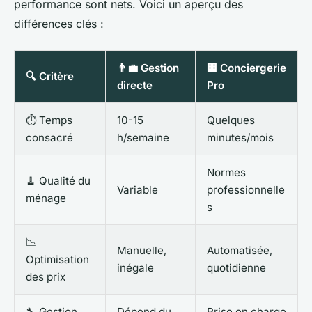
performance sont nets. Voici un aperçu des
différences clés :
👨‍💼 Gestion
🏢 Conciergerie
🔍 Critère
directe
Pro
⏱ Temps
10-15
Quelques
consacré
h/semaine
minutes/mois
Normes
🧹 Qualité du
Variable
professionnelle
ménage
s
📉
Manuelle,
Automatisée,
Optimisation
inégale
quotidienne
des prix
🔧 Gestion
Dépend du
Prise en charge